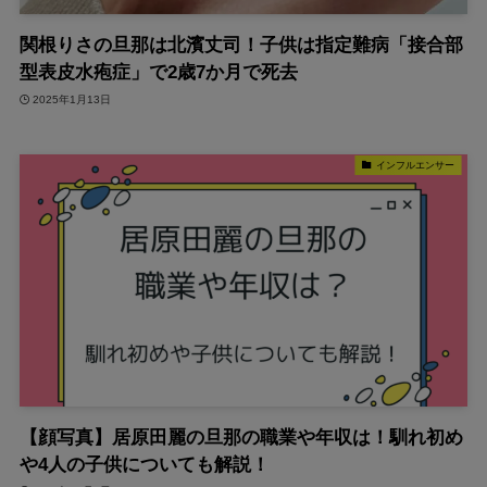
関根りさの旦那は北濱丈司！子供は指定難病「接合部
型表皮水疱症」で2歳7か月で死去
2025年1月13日
インフルエンサー
【顔写真】居原田麗の旦那の職業や年収は！馴れ初め
や4人の子供についても解説！