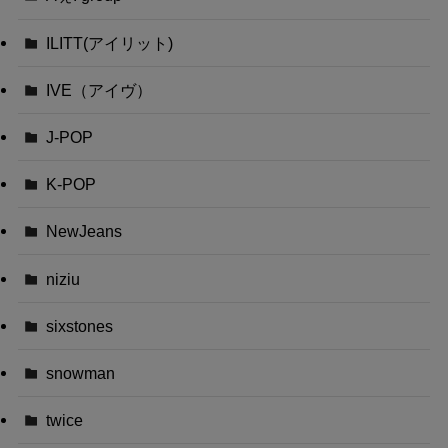
ILITT(アイリット)
IVE（アイヴ）
J-POP
K-POP
NewJeans
niziu
sixstones
snowman
twice