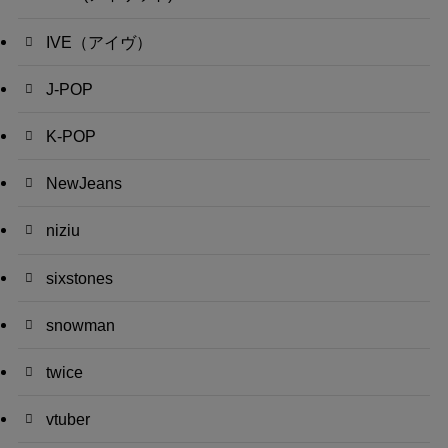
IVE（アイヴ）
J-POP
K-POP
NewJeans
niziu
sixstones
snowman
twice
vtuber