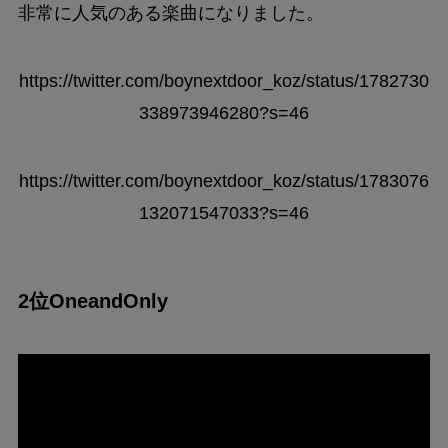
非常に人気のある楽曲になりました。
https://twitter.com/boynextdoor_koz/status/1782730
338973946280?s=46
https://twitter.com/boynextdoor_koz/status/1783076
132071547033?s=46
2位OneandOnly