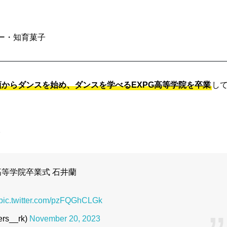
ー・知育菓子
頃からダンスを始め、ダンスを学べるEXPG高等学院を卒業
し
。
高等学院卒業式 石井蘭
pic.twitter.com/pzFQGhCLGk
ers__rk)
November 20, 2023