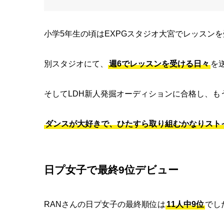
小学5年生の頃はEXPGスタジオ大宮でレッスン
別スタジオにて、
週6でレッスンを受ける日々
を
そしてLDH新人発掘オーディションに合格し、も
ダンスが大好きで、ひたすら取り組むかなりスト
日プ女子で最終9位デビュー
RANさんの日プ女子の最終順位は
11人中9位
でし