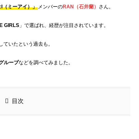
:I（ミーアイ）」
メンバーの
RAN（石井蘭）
さん。
E GIRLS
」で選ばれ、経歴が注目されています。
属していたという過去も。
グループ
などを調べてみました。
目次