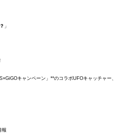
？
」
！
LYS×GiGOキャンペーン」**のコラボUFOキャッチャー、
情報