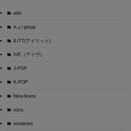
ado
Aぇ! group
ILITT(アイリット)
IVE（アイヴ）
J-POP
K-POP
NewJeans
niziu
sixstones