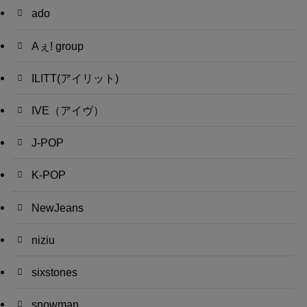
ado
Aぇ! group
ILITT(アイリット)
IVE（アイヴ）
J-POP
K-POP
NewJeans
niziu
sixstones
snowman