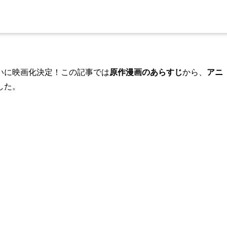
いに映画化決定！この記事では
原作漫画のあらすじ
から、
アニ
した。