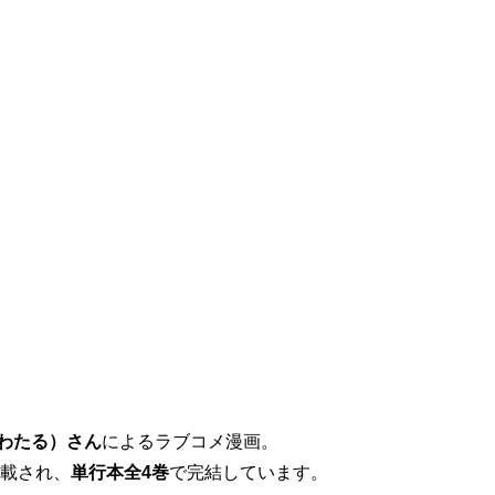
 わたる）さん
によるラブコメ漫画。
連載され、
単行本全4巻
で完結しています。