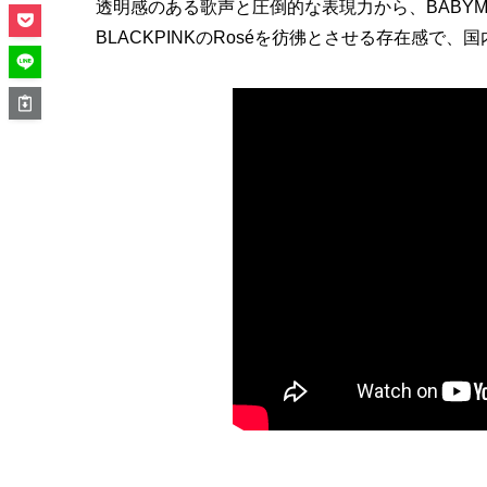
透明感のある歌声と圧倒的な表現力から、BABYM
BLACKPINKのRoséを彷彿とさせる存在感で