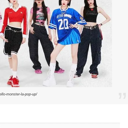
lo-monster-la-pop-up/