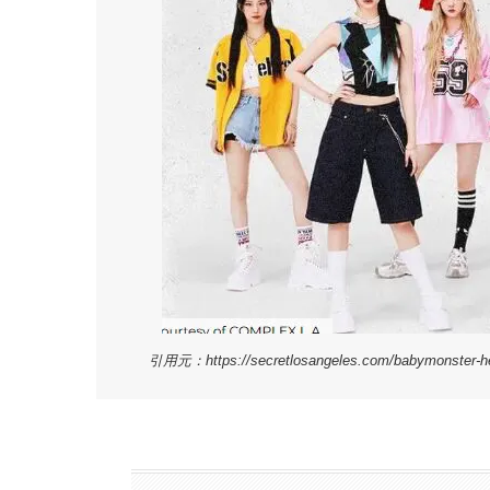
引用元：https://secretlosangeles.com/babymonster-hel