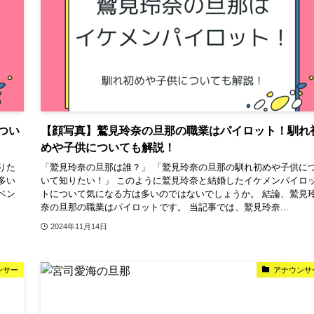
つい
【顔写真】鷲見玲奈の旦那の職業はパイロット！馴れ
めや子供についても解説！
りた
「鷲見玲奈の旦那は誰？」 「鷲見玲奈の旦那の馴れ初めや子供に
多い
いて知りたい！」 このように鷲見玲奈と結婚したイケメンパイロ
ベン
トについて気になる方は多いのではないでしょうか。 結論、鷲見
奈の旦那の職業はパイロットです。 当記事では、鷲見玲奈...
2024年11月14日
ンサー
アナウンサ