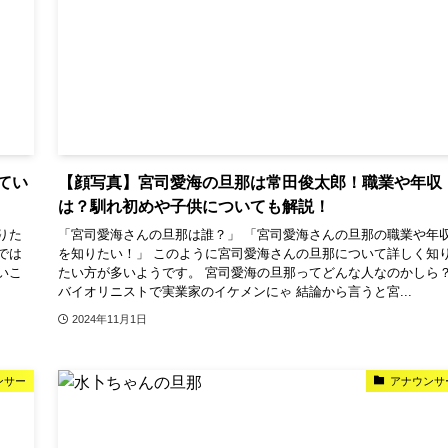
てい
【顔写真】宮司愛海の旦那は常田俊太郎！職業や年収
は？馴れ初めや子供についても解説！
りた
「宮司愛海さんの旦那は誰？」 「宮司愛海さんの旦那の職業や年
では
を知りたい！」 このように宮司愛海さんの旦那について詳しく知
いこ
たい方が多いようです。 宮司愛海の旦那ってどんな人なのかしら
バイオリニストで実業家のイケメンにゃ 結論から言うと宮...
2024年11月1日
ンサー
アナウンサ