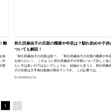
！離
和久田麻由子の旦那の職業や年収は？馴れ初めや子供
ついても解説！
を知
「和久田麻由子の旦那は誰？」 「和久田麻由子の旦那の職業や年
い方
を知りたい！」 このように和久田麻由子の旦那について詳しく知
旦那
たい方は多いのではないでしょうか。 結論から言うと、和久田麻
子の旦那は大手商社勤務の商社マンです。 この記事では、...
2024年8月17日
1
2