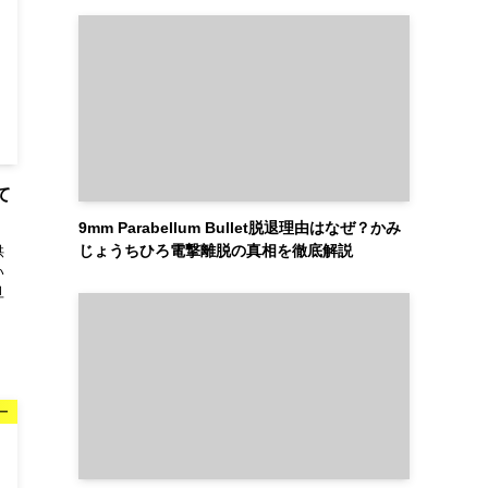
て
9mm Parabellum Bullet脱退理由はなぜ？かみ
じょうちひろ電撃離脱の真相を徹底解説
供
い
旦
ー