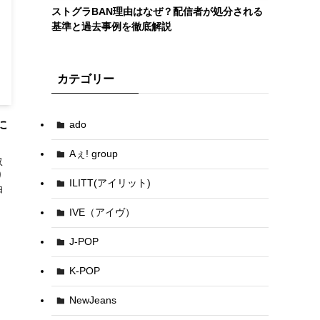
ストグラBAN理由はなぜ？配信者が処分される
基準と過去事例を徹底解説
カテゴリー
に
ado
Aぇ! group
収
り
ILITT(アイリット)
由
IVE（アイヴ）
J-POP
K-POP
NewJeans