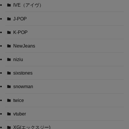
IVE（アイヴ）
J-POP
K-POP
NewJeans
niziu
sixstones
snowman
twice
vtuber
XG(エックスジー)