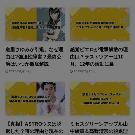
道重さゆみが引退。なぜ理
感覚ピエロが電撃解散の理
由は?強迫性障害？最終公
由は？ラストツアーは10
演はいつか徹底解説
月、12年の活動に幕
2025年8月14日
2025年7月26日
【真相】ASTROウヌは脱
ミセスグリーンアップル山
退した？噂の理由と現在の
中綾華＆髙野清宗の脱退理