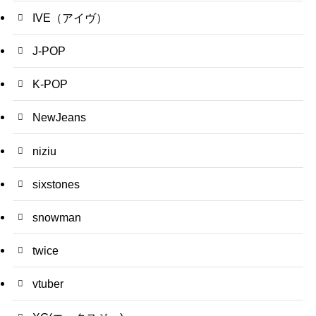
IVE（アイヴ）
J-POP
K-POP
NewJeans
niziu
sixstones
snowman
twice
vtuber