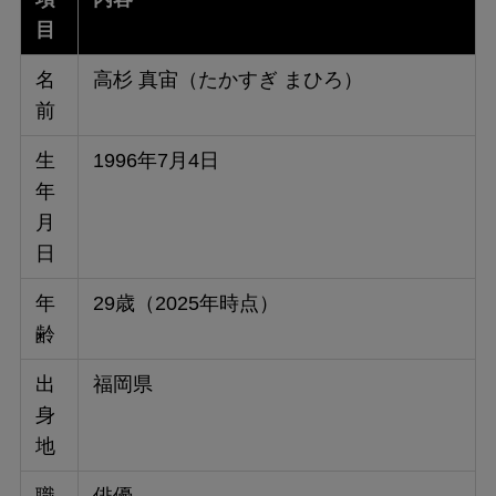
目
名
高杉 真宙（たかすぎ まひろ）
前
生
1996年7月4日
年
月
日
年
29歳（2025年時点）
齢
出
福岡県
身
地
職
俳優