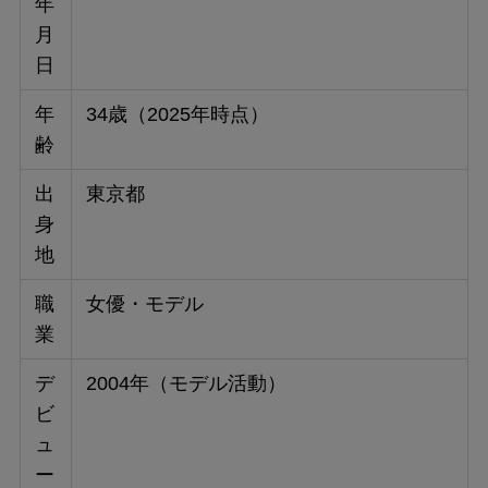
年
月
日
年
34歳（2025年時点）
齢
出
東京都
身
地
職
女優・モデル
業
デ
2004年（モデル活動）
ビ
ュ
ー