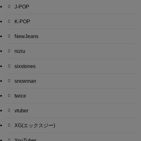
J-POP
K-POP
NewJeans
niziu
sixstones
snowman
twice
vtuber
XG(エックスジー)
YouTuber