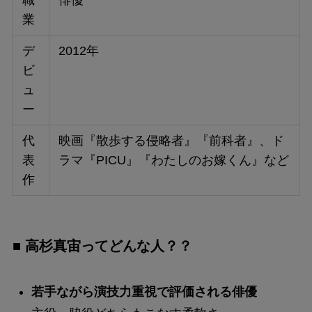
業
デ
2012年
ビ
ュ
ー
代
映画『散歩する侵略者』『前科者』、ド
表
ラマ『PICU』『わたしのお嫁くん』など
作
■ 高杉真宙ってどんな人？？
若手ながら演技力重視で評価される俳優