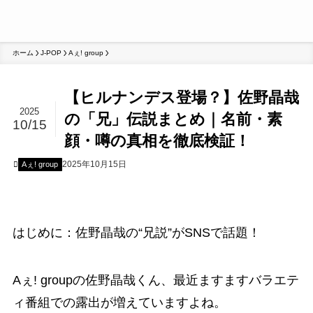
ホーム
J-POP
Aぇ! group
【ヒルナンデス登場？】佐野晶哉
2025
の「兄」伝説まとめ｜名前・素
10/15
顔・噂の真相を徹底検証！
2025年10月15日
Aぇ! group
はじめに：佐野晶哉の“兄説”がSNSで話題！
Aぇ! groupの佐野晶哉くん、最近ますますバラエテ
ィ番組での露出が増えていますよね。