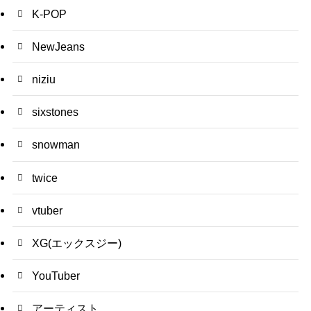
K-POP
NewJeans
niziu
sixstones
snowman
twice
vtuber
XG(エックスジー)
YouTuber
アーティスト