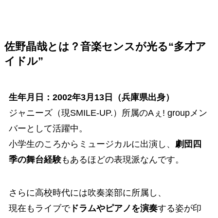
佐野晶哉とは？音楽センスが光る“多才ア
イドル”
生年月日：2002年3月13日（兵庫県出身）
ジャニーズ（現SMILE-UP.）所属のAぇ! groupメン
バーとして活躍中。
小学生のころからミュージカルに出演し、
劇団四
季の舞台経験
もあるほどの表現派なんです。
さらに高校時代には吹奏楽部に所属し、
現在もライブで
ドラムやピアノを演奏
する姿が印