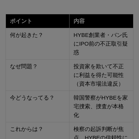
ポイント
内容
何が起きた？
HYBE創業者・バン氏
にIPO前の不正取引疑
惑
なぜ問題？
投資家を欺いて不正
に利益を得た可能性
（資本市場法違反）
今どうなってる？
韓国警察がHYBEを家
宅捜索、捜査が本格
化
これからは？
検察の起訴判断が焦
点。HYBEの信頼性に