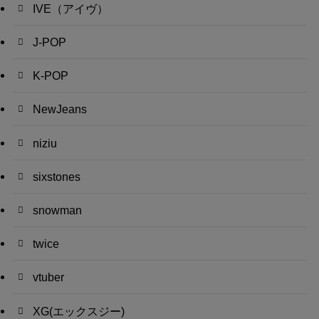
IVE（アイヴ）
J-POP
K-POP
NewJeans
niziu
sixstones
snowman
twice
vtuber
XG(エックスジー)