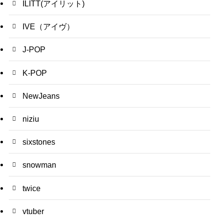
ILITT(アイリット)
IVE（アイヴ）
J-POP
K-POP
NewJeans
niziu
sixstones
snowman
twice
vtuber