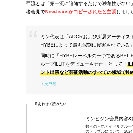
亜流とは「第一流に追随するだけで独創性がない」
者会見で
NewJeansがコピーされたと主張
しまし
ミン代表は「ADORおよび所属アーティスト
HYBEによって最も深刻に侵害されている
同時に「HYBEレーベルの一つであるBEL
ループILLITをデビューさせた」として「
I
ント出演など芸能活動のすべての領域でNew
中央日報
あわせて読みたい
ミンヒジン会見内容&
数々の人気アイドルグルー
のトラブルについて、202