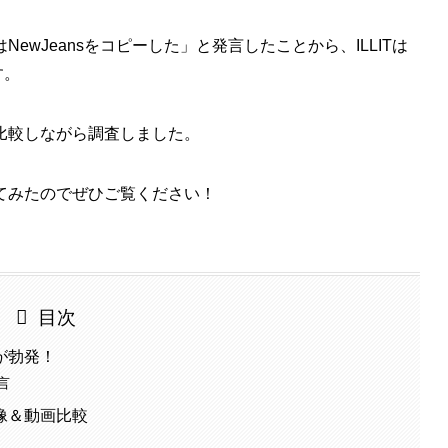
はNewJeansをコピーした」と発言したことから、ILLITは
す。
比較しながら調査しました。
てみたのでぜひご覧ください！
目次
争が勃発！
言
？画像＆動画比較