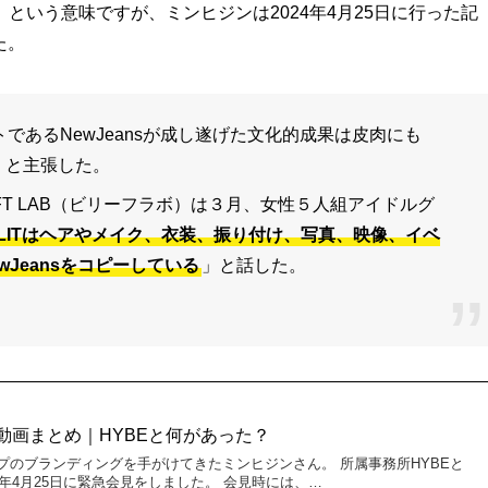
という意味ですが、ミンヒジンは2024年4月25日に行った記
た。
であるNewJeansが成し遂げた文化的成果は皮肉にも
」と主張した。
IFT LAB（ビリーフラボ）は３月、女性５人組アイドルグ
LLITはヘアやメイク、衣装、振り付け、写真、映像、イベ
Jeansをコピーしている
」と話した。
動画まとめ｜HYBEと何があった？
プのブランディングを手がけてきたミンヒジンさん。 所属事務所HYBEと
4年4月25日に緊急会見をしました。 会見時には、…