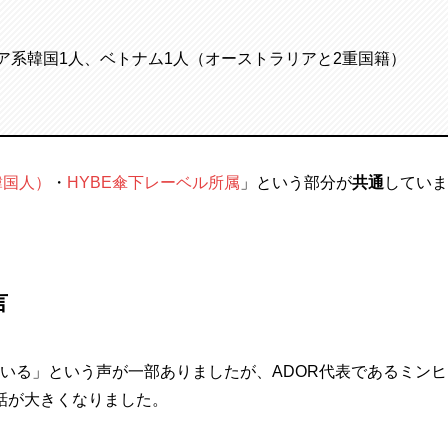
ア系韓国1人、ベトナム1人（オーストラリアと2重国籍）
韓国人）
・
HYBE傘下レーベル所属
」という部分が
共通
していま
言
sと似ている」という声が一部ありましたが、ADOR代表であるミンヒ
話が大きくなりました。