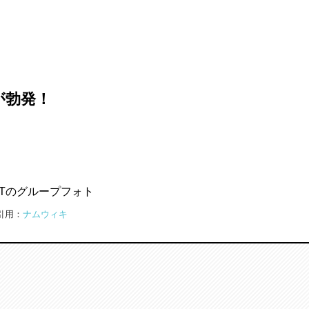
争が勃発！
引用：
ナムウィキ