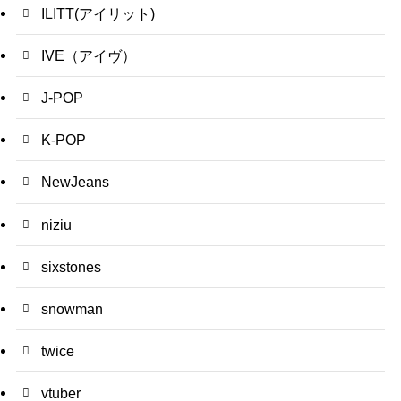
ILITT(アイリット)
IVE（アイヴ）
J-POP
K-POP
NewJeans
niziu
sixstones
snowman
twice
vtuber