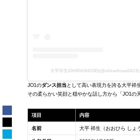
大平祥生/OHIRASHOSEI(@ohirashosei0
JO1の
ダンス担当
として高い表現力を誇る大平祥
その柔らかい笑顔と穏やかな話し方から「JO1の
項目
内容
名前
大平 祥生（おおひら しょ