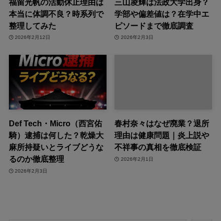
福留光帆の活動休止理由は
三山凌輝は法政大学出身？
本当に体調不良？時系列で
学部や偏差値は？在学中エ
整理してみた
ピソードまで徹底調査
2026年2月12日
2026年2月3日
Def Tech・Micro（西宮佑
春村奈々はなぜ廃業？退所
騎）逮捕は何した？乾燥大
理由は健康問題｜炎上説や
麻所持疑いとライブどうな
不祥事の真相を徹底検証
るのか徹底整理
2026年2月1日
2026年2月3日