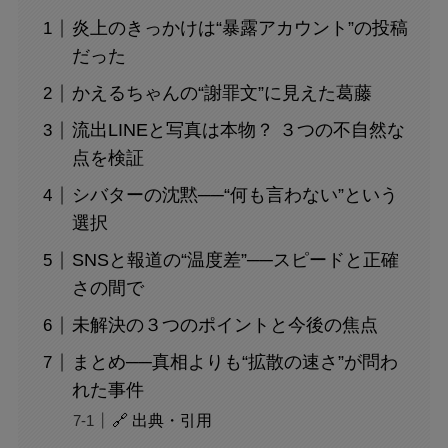
炎上のきっかけは“暴露アカウント”の投稿
だった
かえるちゃんの“謝罪文”に見えた葛藤
流出LINEと写真は本物？ ３つの不自然な
点を検証
シバターの沈黙──“何も言わない”という
選択
SNSと報道の“温度差”──スピードと正確
さの間で
未解決の３つのポイントと今後の焦点
まとめ──真相よりも“拡散の速さ”が問わ
れた事件
🔗 出典・引用