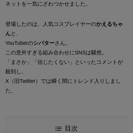
ネットを一気にざわつかせました。
登場したのは、人気コスプレイヤーの
かえるちゃ
ん
と、
YouTuberの
シバター
さん。
この意外すぎる組み合わせにSNSは騒然。
「まさか」「信じたくない」といったコメントが
殺到し、
X（旧Twitter）では瞬く間にトレンド入りしまし
た。
目次