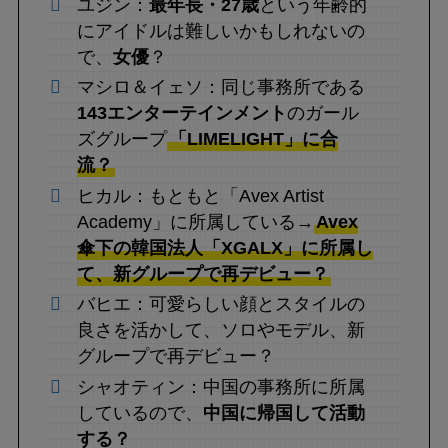
ユジン：
最年長・27歳
という年齢的
にアイドルは難しいかもしれないの
で、
女優
？
マシロ＆イェソ：同じ事務所である
143エンターテインメント
のガール
ズグループ
「LIMELIGHT」に合
流？
ヒカル：もともと「Avex Artist
Academy」に所属している→
Avex
傘下の韓国法人「XGALX」に所属し
て、新グループで再デビュー？
バヒエ：可愛らしい顔とスタイルの
良さを活かして、ソロやモデル、新
グループで再デビュー？
シャオティン：中国の事務所に所属
しているので、
中国に帰国して活動
する？