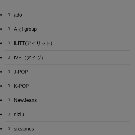
ado
Aぇ! group
ILITT(アイリット)
IVE（アイヴ）
J-POP
K-POP
NewJeans
niziu
sixstones