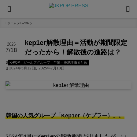
ホーム
K-POP
kep1er解散理由＝活動が期間限定
2025
7/18
だったから！解散後の進路は？
K-POP
ガールズグループ
卒業・脱退理由まとめ
2024年5月12日
2025年7月18日
韓国の人気グループ「Kep1er（ケプラー）」。
2024年4月にKep1erの解散報道が出ましたが、い