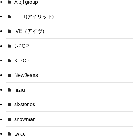
Aぇ! group
ILITT(アイリット)
IVE（アイヴ）
J-POP
K-POP
NewJeans
niziu
sixstones
snowman
twice