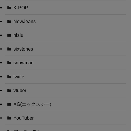
K-POP
NewJeans
niziu
sixstones
snowman
twice
vtuber
XG(エックスジー)
YouTuber