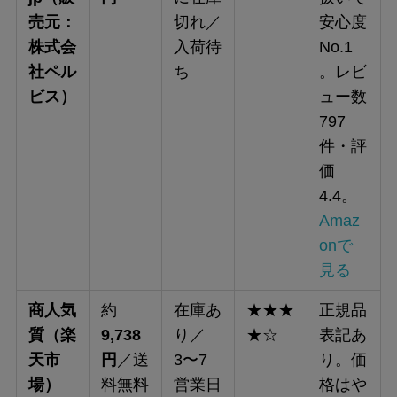
売元：
切れ／
安心度
株式会
入荷待
No.1
社ペル
ち
。レビ
ビス）
ュー数
797
件・評
価
4.4。
Amaz
onで
見る
商人気
約
在庫あ
★★★
正規品
質（楽
9,738
り／
★☆
表記あ
天市
円
／送
3〜7
り。価
場）
料無料
営業日
格はや