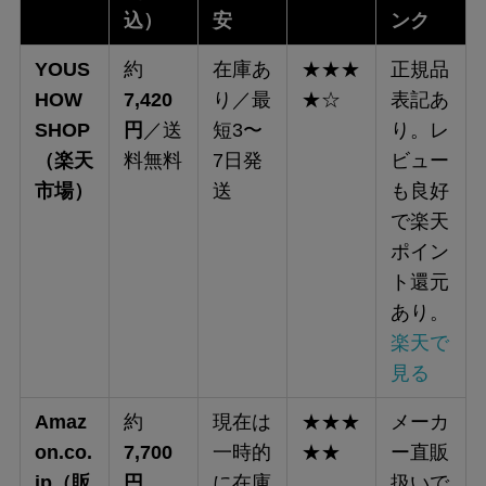
込）
安
ンク
YOUS
約
在庫あ
★★★
正規品
HOW
7,420
り／最
★☆
表記あ
SHOP
円
／送
短3〜
り。レ
（楽天
料無料
7日発
ビュー
市場）
送
も良好
で楽天
ポイン
ト還元
あり。
楽天で
見る
Amaz
約
現在は
★★★
メーカ
on.co.
7,700
一時的
★★
ー直販
jp（販
円
に在庫
扱いで