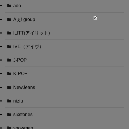
ado
Aぇ! group
ILITT(アイリット)
IVE（アイヴ）
J-POP
K-POP
NewJeans
niziu
sixstones
snowman