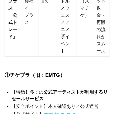
プラ
会社
0％
ドル
（ス
ット
ス
イー
／フ
マチ
返
「公
プラ
ェス
ケ）
金・
式ト
ス
／ア
再販
レー
ニメ
の流
ド」
系イ
れが
ベン
スム
ト
ーズ
①チケプラ（旧：EMTG）
【特徴】多くの
公式アーティストが利用するリ
セールサービス
【安全ポイント】本人確認あり／公式運営