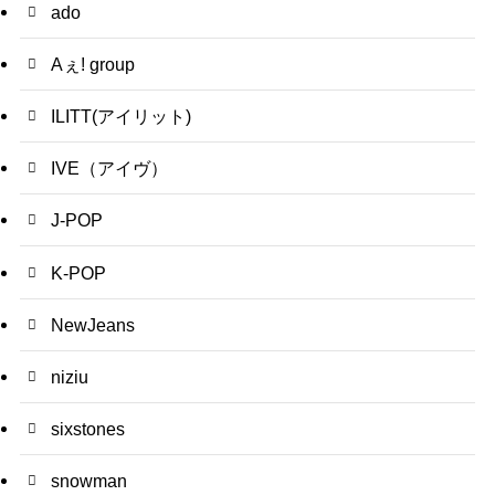
ado
Aぇ! group
ILITT(アイリット)
IVE（アイヴ）
J-POP
K-POP
NewJeans
niziu
sixstones
snowman