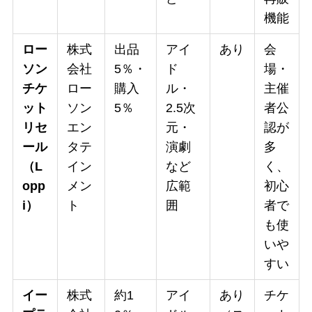
機能
ロー
株式
出品
アイ
あり
会
ソン
会社
5％・
ド
場・
チケ
ロー
購入
ル・
主催
ット
ソン
5％
2.5次
者公
リセ
エン
元・
認が
ール
タテ
演劇
多
（L
イン
など
く、
opp
メン
広範
初心
i）
ト
囲
者で
も使
いや
すい
イー
株式
約1
アイ
あり
チケ