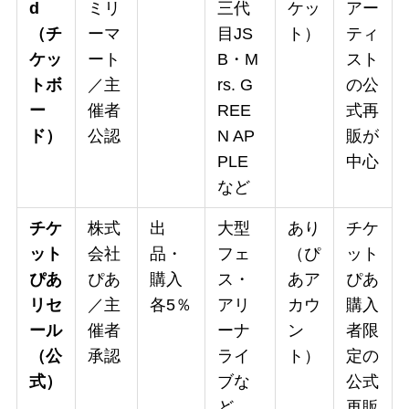
d
ミリ
三代
ケッ
アー
（チ
ーマ
目JS
ト）
ティ
ケッ
ート
B・M
スト
トボ
／主
rs. G
の公
ー
催者
REE
式再
ド）
公認
N AP
販が
PLE
中心
など
チケ
株式
出
大型
あり
チケ
ット
会社
品・
フェ
（ぴ
ット
ぴあ
ぴあ
購入
ス・
あア
ぴあ
リセ
／主
各5％
アリ
カウ
購入
ール
催者
ーナ
ン
者限
（公
承認
ライ
ト）
定の
式）
ブな
公式
ど
再販