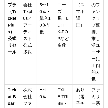
プラ
会社
5〜1
ニー
（ス
のフ
（Ti
Tixpl
0％・
ズ
マホ
ァン
cket
us／
購入1
系・L
認
クラ
Plu
アー
0％前
DH・
証）
ブ連
s）
ティ
後
K-PO
携。
公式
スト
Pなど
推し
リセ
公式
多数
活ユ
ール
多数
ーザ
ーに
圧倒
的人
気
Tick
株式
〜1
EXIL
あり
ファ
et B
会社
0％
E TRI
（電
ミリ
oar
ファ
BE・
子チ
ー系