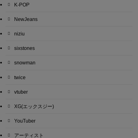
K-POP
NewJeans
niziu
sixstones
snowman
twice
vtuber
XG(エックスジー)
YouTuber
アーティスト