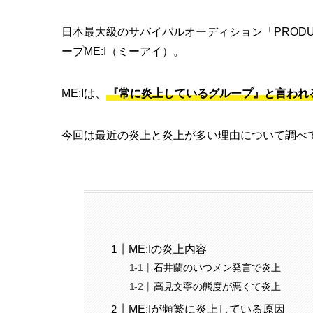
日本最大級のサバイバルオーディション「PRODUCE 
ープME:I（ミーアイ）。
ME:Iは、
『常に炎上しているグループ』と言われ
今回は最近の炎上と炎上が多い理由について調べ
ME:Iの炎上内容
石井蘭のいつメン発言で炎上
高見文寧の態度が悪くて炎上
ME:Iが頻繁に炎上している原因