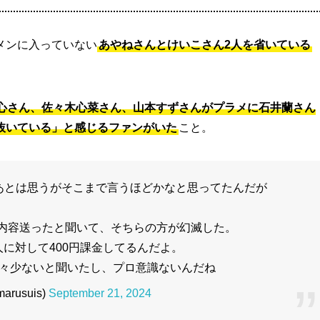
メンに入っていない
あやねさんとけいこさん2人を省いている
藤心さん、佐々木心菜さん、山本すずさんがプラメに石井蘭さん
抜いている」と感じるファンがいた
こと。
あとは思うがそこまで言うほどかなと思ってたんだが
内容送ったと聞いて、そちらの方が幻滅した。
人に対して400円課金してるんだよ。
々少ないと聞いたし、プロ意識ないんだね
arusuis)
September 21, 2024