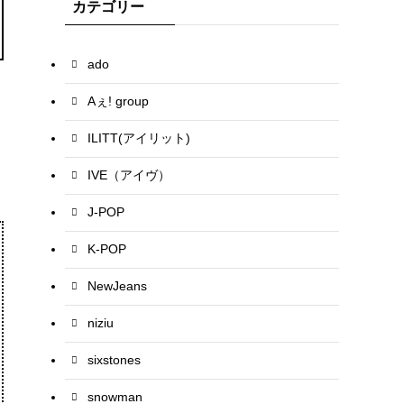
カテゴリー
ado
Aぇ! group
ILITT(アイリット)
IVE（アイヴ）
J-POP
K-POP
NewJeans
niziu
sixstones
snowman