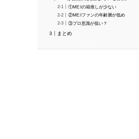
①ME:Iの箱推しが少ない
②ME:Iファンの年齢層が低め
③プロ意識が低い？
まとめ