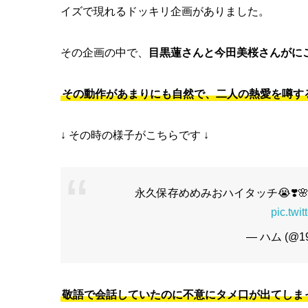
イズで現れるドッキリ企画がありました。
その企画の中で、
目黒蓮さんと今田美桜さんがに
その動作があまりにも自然で、二人の熱愛を噂す
↓ その時の様子がこちらです ↓
永久保存めめみおハイタッチ😭❣️🌸
pic.twi
— ハム (@1
敬語で会話していたのに不意にタメ口が出てしま