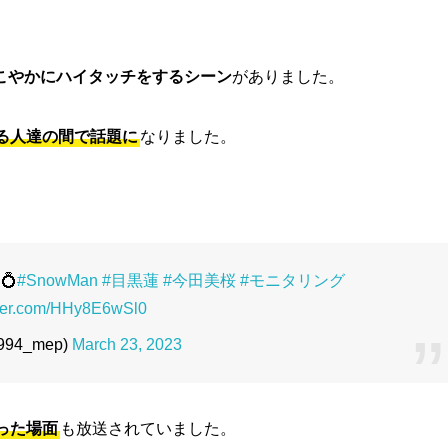
こやかにハイタッチをするシーン
がありました。
る人達の間で話題に
なりました。
💍
#SnowMan
#目黒蓮
#今田美桜
#モニタリング
tter.com/HHy8E6wSl0
994_mep)
March 23, 2023
った場面
も放送されていました。