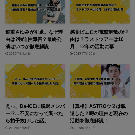
道重さゆみが引退。なぜ理
感覚ピエロが電撃解散の理
由は?強迫性障害？最終公
由は？ラストツアーは10
演はいつか徹底解説
月、12年の活動に幕
2025年8月14日
2025年7月26日
えっ、Da-iCEに脱退メンバ
【真相】ASTROウヌは脱
ー!?…不安になって調べた
退した？噂の理由と現在の
ら拍子抜けした話。
活動を徹底解説！
2025年7月20日
2025年7月19日