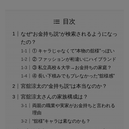
目次
なぜ“お金持ち説”が検索されるようになっ
たの？
① キャラじゃなくて“本物の舘様”っぽい
② ファッションが桁違いにハイブランド
③ 私立高校＆大学→お金持ちの家庭？
④ 長い下積みでもブレなかった“舘様感”
宮舘涼太の“金持ち説”は本当なのか？
宮舘涼太さんの家族構成は？
両親の職業や実家がお金持ちと言われる
理由
“舘様”キャラは素なのかも？