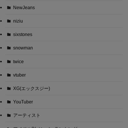
NewJeans
niziu
sixstones
snowman
twice
vtuber
XG(エックスジー)
YouTuber
アーティスト