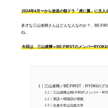
2024年4月〜から放送の朝ドラ「虎に翼」に主
多才な三山凌輝さんはどんな人なのか？、BE:FI
ね。
今回は、三山凌輝＝BE:FIRSTのメンバーRY
三山凌輝／BE:FIRST・RYOKIの
三山凌輝はBE:FIRSTメンバー・R
英語＋韓国語が堪能
出身大学は法政大学