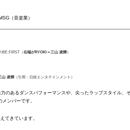
MSG（音楽業）
のBE:FIRST（
右端がRYOKI＝三山 凌輝
）
三山 凌輝
（引用：日経エンタテインメント）
は、爆発力のあるダンスパフォーマンスや、尖ったラップスタイル、
のメンバーです。
増えてきています。