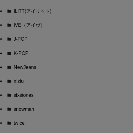
ILITT(アイリット)
IVE（アイヴ）
J-POP
K-POP
NewJeans
niziu
sixstones
snowman
twice