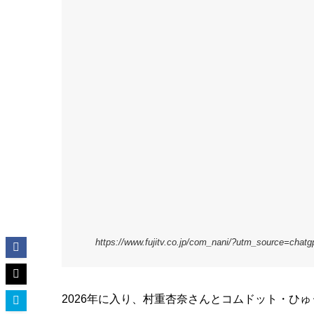
https://www.fujitv.co.jp/com_nani/?utm_source=chat
2026年に入り、村重杏奈さんとコムドット・ひ