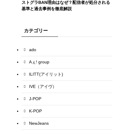
ストグラBAN理由はなぜ？配信者が処分される
基準と過去事例を徹底解説
カテゴリー
ado
Aぇ! group
ILITT(アイリット)
IVE（アイヴ）
J-POP
K-POP
NewJeans