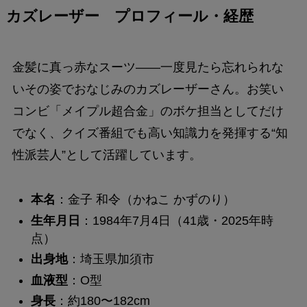
カズレーザー プロフィール・経歴
金髪に真っ赤なスーツ――一度見たら忘れられな
いその姿でおなじみのカズレーザーさん。お笑い
コンビ「メイプル超合金」のボケ担当としてだけ
でなく、クイズ番組でも高い知識力を発揮する“知
性派芸人”として活躍しています。
本名
：金子 和令（かねこ かずのり）
生年月日
：1984年7月4日（41歳・2025年時
点）
出身地
：埼玉県加須市
血液型
：O型
身長
：約180〜182cm