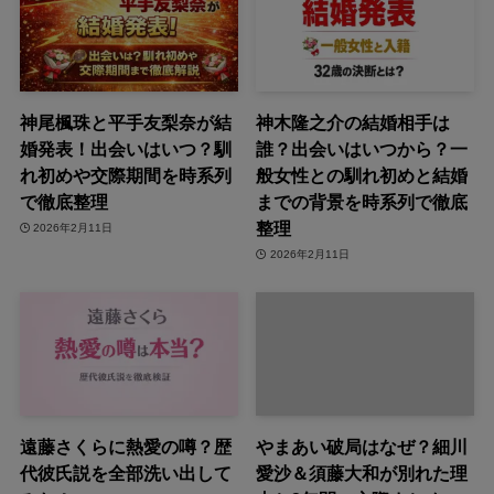
神尾楓珠と平手友梨奈が結
神木隆之介の結婚相手は
婚発表！出会いはいつ？馴
誰？出会いはいつから？一
れ初めや交際期間を時系列
般女性との馴れ初めと結婚
で徹底整理
までの背景を時系列で徹底
整理
2026年2月11日
2026年2月11日
遠藤さくらに熱愛の噂？歴
やまあい破局はなぜ？細川
代彼氏説を全部洗い出して
愛沙＆須藤大和が別れた理