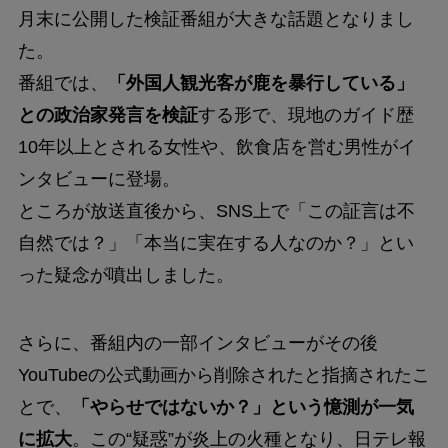
月末に公開した検証番組が大きな話題となりまし
た。
番組では、
「外国人観光客が鹿を暴行している」
との政治家発言を検証
する形で、現地のガイド歴
10年以上とされる女性や、飲食店を営む男性がイ
ンタビューに登場。
ところが放送直後から、SNS上で「この証言は不
自然では？」「本当に実在する人なのか？」とい
った疑念が噴出しました。
さらに、番組内の一部インタビューがその後
YouTubeの公式動画から削除されたと指摘されたこ
とで、
「やらせではないか？」という憶測が一気
に拡大
。この“疑惑”が炎上の火種となり、日テレ報