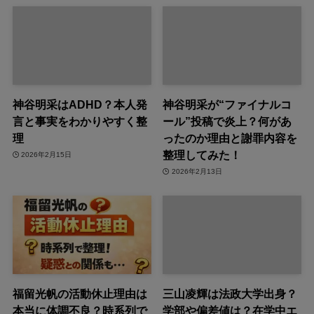
神谷明采はADHD？本人発
神谷明采が“ファイナルコ
言と事実をわかりやすく整
ール”投稿で炎上？何があ
理
ったのか理由と謝罪内容を
整理してみた！
2026年2月15日
2026年2月13日
福留光帆の活動休止理由は
三山凌輝は法政大学出身？
本当に体調不良？時系列で
学部や偏差値は？在学中エ