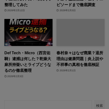
整理してみた
ピソードまで徹底調査
2026年2月12日
2026年2月3日
Def Tech・Micro（西宮佑
春村奈々はなぜ廃業？退所
騎）逮捕は何した？乾燥大
理由は健康問題｜炎上説や
麻所持疑いとライブどうな
不祥事の真相を徹底検証
るのか徹底整理
2026年2月1日
2026年2月3日
検索