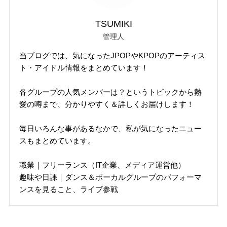
TSUMIKI
管理人
当ブログでは、気になったJPOPやKPOPのアーティス
ト・アイドル情報をまとめています！
各グループの人気メンバーは？というトピックから熱
愛の噂まで、分かりやすく＆詳しくお届けします！
毎日いろんな事があるなかで、私が気になったニュー
スもまとめています。
職業｜フリーランス（IT企業、メディア運営他）
趣味や日課｜ダンス＆ボーカルグループのパフォーマ
ンスを見ること、ライブ参戦