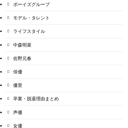
ボーイズグループ
モデル・タレント
ライフスタイル
中森明菜
佐野元春
俳優
優里
卒業・脱退理由まとめ
声優
女優