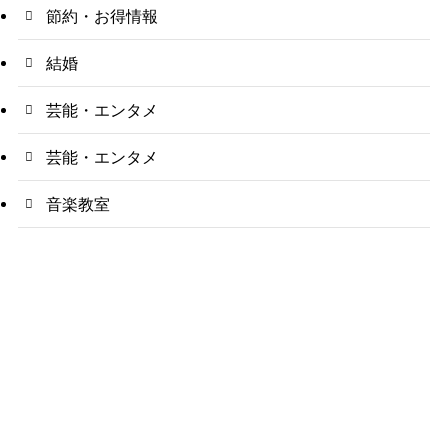
節約・お得情報
結婚
芸能・エンタメ
芸能・エンタメ
音楽教室