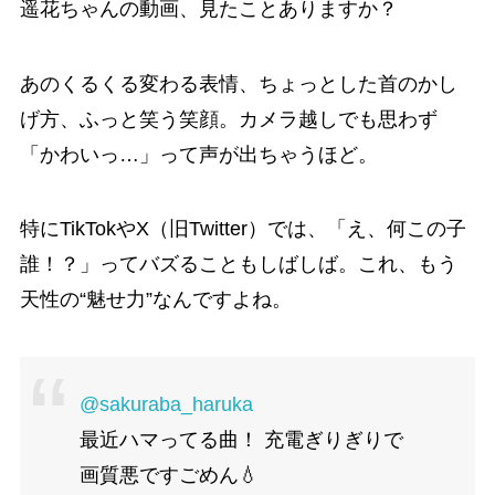
遥花ちゃんの動画、見たことありますか？
あのくるくる変わる表情、ちょっとした首のかし
げ方、ふっと笑う笑顔。カメラ越しでも思わず
「かわいっ…」って声が出ちゃうほど。
特にTikTokやX（旧Twitter）では、「え、何この子
誰！？」ってバズることもしばしば。これ、もう
天性の“魅せ力”なんですよね。
@sakuraba_haruka
最近ハマってる曲！ 充電ぎりぎりで
画質悪ですごめん‪💧‬