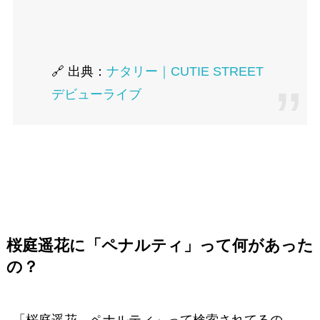
🔗 出典：
ナタリー｜CUTIE STREET
デビューライブ
桜庭遥花に「ペナルティ」って何があった
の？