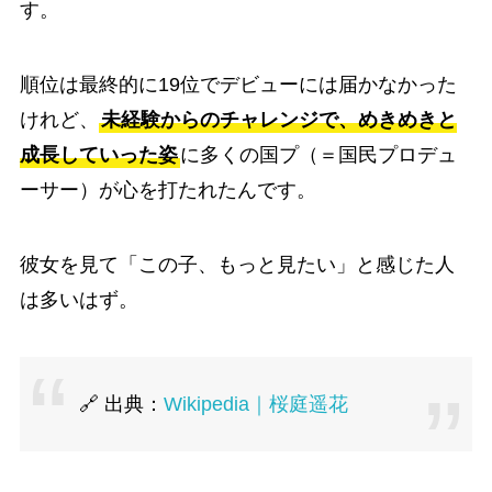
す。
順位は最終的に19位でデビューには届かなかった
けれど、
未経験からのチャレンジで、めきめきと
成長していった姿
に多くの国プ（＝国民プロデュ
ーサー）が心を打たれたんです。
彼女を見て「この子、もっと見たい」と感じた人
は多いはず。
🔗 出典：
Wikipedia｜桜庭遥花