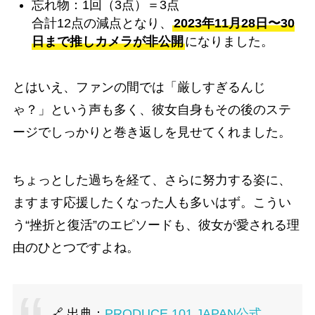
忘れ物：1回（3点）＝3点
合計12点の減点となり、
2023年11月28日〜30
日まで推しカメラが非公開
になりました。
とはいえ、ファンの間では「厳しすぎるんじ
ゃ？」という声も多く、彼女自身もその後のステ
ージでしっかりと巻き返しを見せてくれました。
ちょっとした過ちを経て、さらに努力する姿に、
ますます応援したくなった人も多いはず。こうい
う“挫折と復活”のエピソードも、彼女が愛される理
由のひとつですよね。
🔗 出典：
PRODUCE 101 JAPAN公式