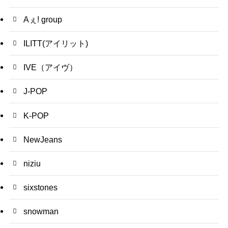
Aぇ! group
ILITT(アイリット)
IVE（アイヴ）
J-POP
K-POP
NewJeans
niziu
sixstones
snowman