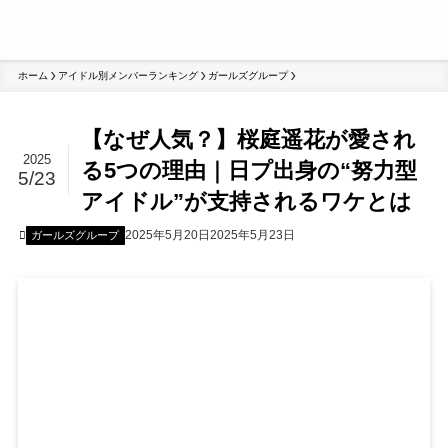
ホーム
アイドル別メンバーランキング
ガールズグループ
【なぜ人気？】桜庭遥花が愛され
2025
る5つの理由｜日プ出身の“努力型
5/23
アイドル”が支持されるワケとは
2025年5月20日
2025年5月23日
ガールズグループ