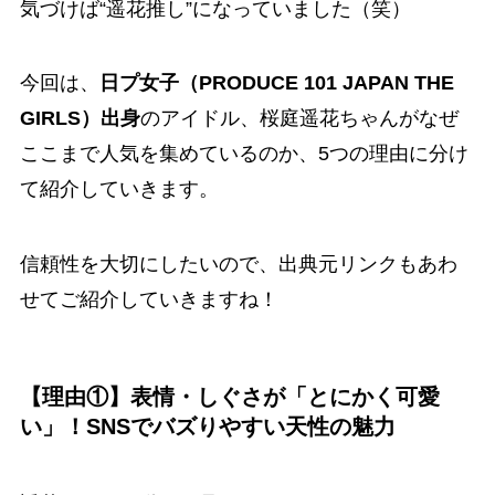
気づけば“遥花推し”になっていました（笑）
今回は、
日プ女子（PRODUCE 101 JAPAN THE
GIRLS）出身
のアイドル、桜庭遥花ちゃんがなぜ
ここまで人気を集めているのか、5つの理由に分け
て紹介していきます。
信頼性を大切にしたいので、出典元リンクもあわ
せてご紹介していきますね！
【理由①】表情・しぐさが「とにかく可愛
い」！SNSでバズりやすい天性の魅力