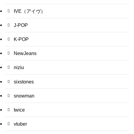
IVE（アイヴ）
J-POP
K-POP
NewJeans
niziu
sixstones
snowman
twice
vtuber