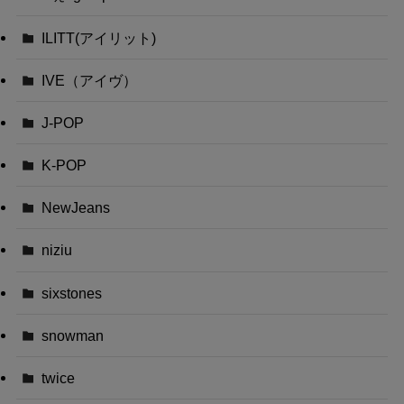
ILITT(アイリット)
IVE（アイヴ）
J-POP
K-POP
NewJeans
niziu
sixstones
snowman
twice