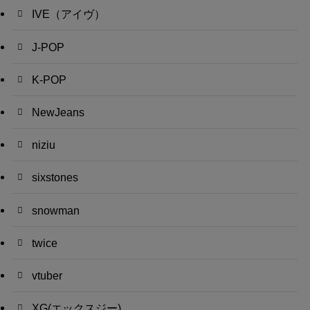
IVE（アイヴ）
J-POP
K-POP
NewJeans
niziu
sixstones
snowman
twice
vtuber
XG(エックスジー)