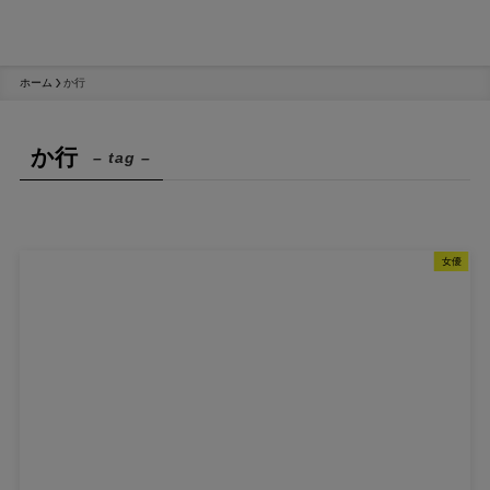
ホーム
か行
か行
– tag –
女優