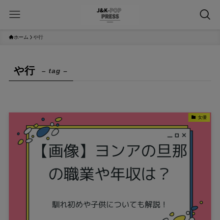
ホーム
や行
や行
– tag –
女優