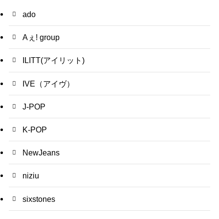
ado
Aぇ! group
ILITT(アイリット)
IVE（アイヴ）
J-POP
K-POP
NewJeans
niziu
sixstones