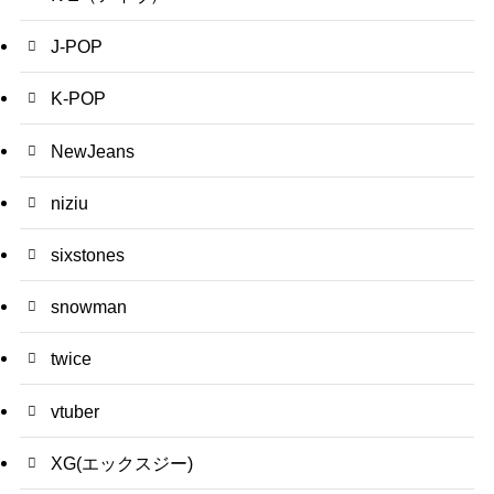
J-POP
K-POP
NewJeans
niziu
sixstones
snowman
twice
vtuber
XG(エックスジー)