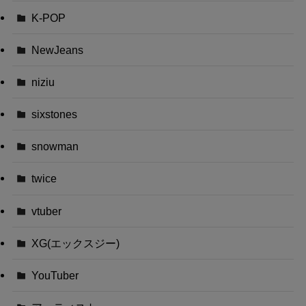
K-POP
NewJeans
niziu
sixstones
snowman
twice
vtuber
XG(エックスジー)
YouTuber