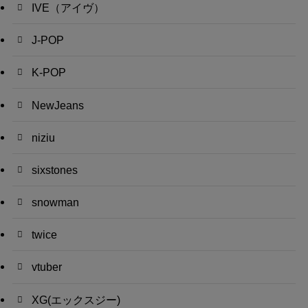
IVE（アイヴ）
J-POP
K-POP
NewJeans
niziu
sixstones
snowman
twice
vtuber
XG(エックスジー)