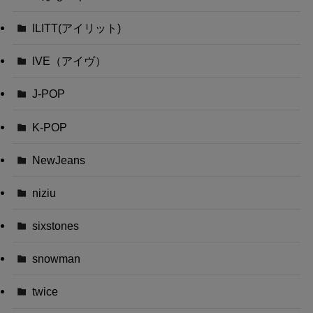
ILITT(アイリット)
IVE（アイヴ）
J-POP
K-POP
NewJeans
niziu
sixstones
snowman
twice