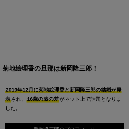
菊地絵理香の旦那は新岡隆三郎！
2019年12月に菊地絵理香と新岡隆三郎の結婚が発
表
され、
16歳の歳の差
がネット上で話題となりま
した。