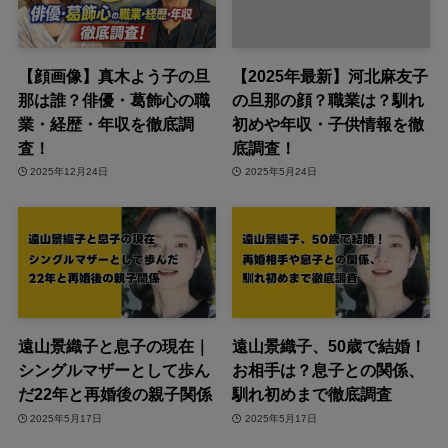
【顔画像】真木よう子の旦
【2025年最新】河北麻友子
那は誰？俳優・葛飾心の職
の旦那の顔？職業は？馴れ
業・経歴・年収を徹底調
初めや年収・子供情報を徹
査！
底調査！
2025年12月24日
2025年5月24日
遠山景織子と息子の現在｜
遠山景織子、50歳で結婚！
シングルマザーとして歩ん
お相手は？息子との関係、
だ22年と再婚後の親子関係
馴れ初めまで徹底調査
2025年5月17日
2025年5月17日