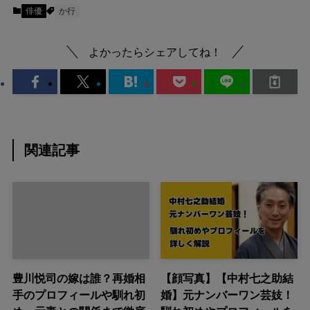
俳優
か行
よかったらシェアしてね！
関連記事
豊川悦司の嫁は誰？再婚相
【顔写真】【中村七之助結
手のプロフィールや馴れ初
婚】元ナンバーワン芸妓！