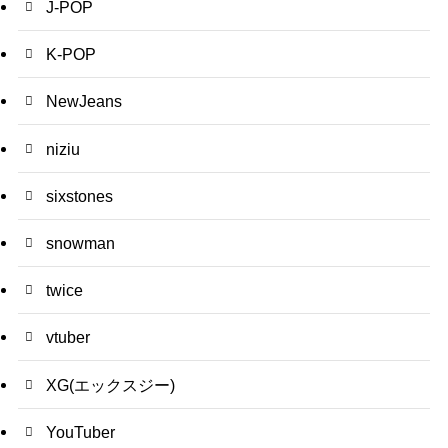
J-POP
K-POP
NewJeans
niziu
sixstones
snowman
twice
vtuber
XG(エックスジー)
YouTuber